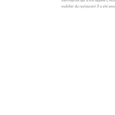
d’entreprise qui a été appelé L’ADn.
mobilier du restaurant. Il a été en