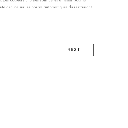
 Les couleurs choisies sont celles utilisées pour le
suite décliné sur les portes automatiques du restaurant.
NEXT